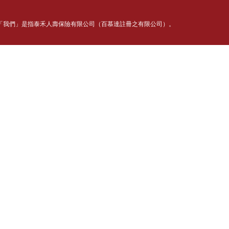
」或「我們」是指泰禾人壽保險有限公司（百慕達註冊之有限公司）。