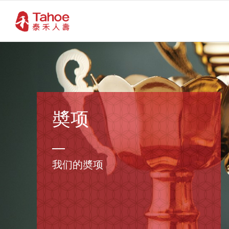
奬项
我们的奬项