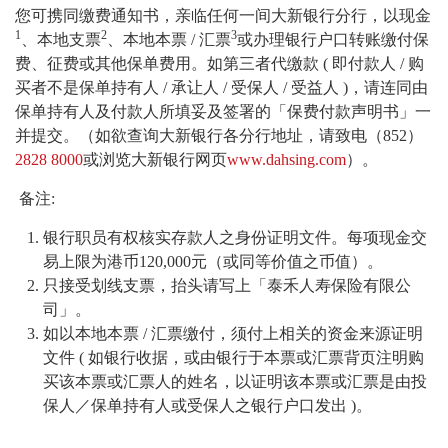
您可携同缴费通知书，亲临任何一间大新银行分行，以现金
1
2
3
、本地支票
、本地本票 / 汇票
或办理银行户口转账缴付保
费、征费或其他保单费用。如第三者代缴款 ( 即付款人 / 购
买者不是保单持有人 / 承让人 / 受保人 / 受益人 )，请连同由
保单持有人及付款人所填妥及签署的「保费付款声明书」一
并提交。（如欲查询大新银行各分行地址，请致电（852）
2828 8000
或浏览大新银行网页
www.dahsing.com
）。
备注:
银行职员有权核实存款人之身份证明文件。每项现金交
易上限为港币120,000元（或同等价值之币值）。
只接受划线支票，抬头请写上「泰禾人寿保险有限公
司」。
如以本地本票 / 汇票缴付，须付上相关的资金来源证明
文件 ( 如银行收据，或由银行于本票或汇票背页注明购
买该本票或汇票人的姓名，以证明该本票或汇票是由投
保人／保单持有人或受保人之银行户口发出 )。