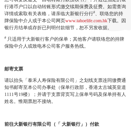
行港币户口以自动转账形式缴交续期保费及征费。如需查询
#
详情或索取有关表格，请亲临大新银行分行
、联络您的持
牌保险中介人或于本公司网页
www.tahoelife.com.hk
下载。因
银行月结单或存折已列明付款细节，恕不另发收据。
#
只适用于大新银行客户的保单；其他客户请联络您的持牌
保险中介人或致电本公司客户服务热线。
邮寄支票
请以抬头「泰禾人寿保险有限公司」之划线支票连同缴费通
知书邮寄至本公司办事处（保单行政部，香港太古城英皇道
1111号19楼）；并请于支票背页写上保单号码及保单持有人
姓名。惟期票恕不接纳。
前往大新银行有限公司（「
大新银行」）付款