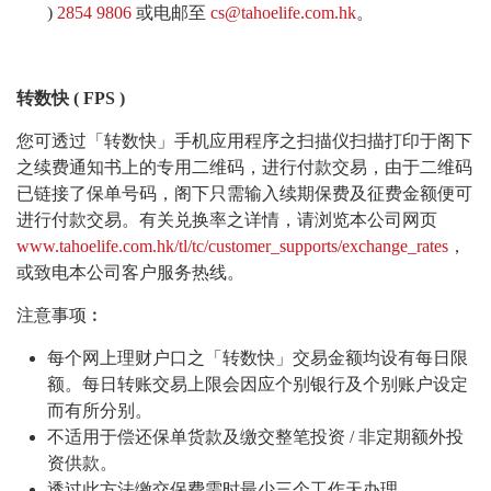
)
2854 9806
或电邮至
cs@tahoelife.com.hk
。
转数快
( FPS )
您可透过「转数快」手机应用程序之扫描仪扫描打印于阁下
之续费通知书上的专用二维码，进行付款交易，由于二维码
已链接了保单号码，阁下只需输入续期保费及征费金额便可
进行付款交易。有关兑换率之详情，请浏览本公司网页
www.tahoelife.com.hk/tl/tc/customer_supports/exchange_rates
，
或致电本公司客户服务热线。
注意事项︰
每个网上理财户口之「转数快」交易金额均设有每日限
额。每日转账交易上限会因应个别银行及个别账户设定
而有所分别。
不适用于偿还保单货款及缴交整笔投资 / 非定期额外投
资供款。
透过此方法缴交保费需时最少三个工作天办理。