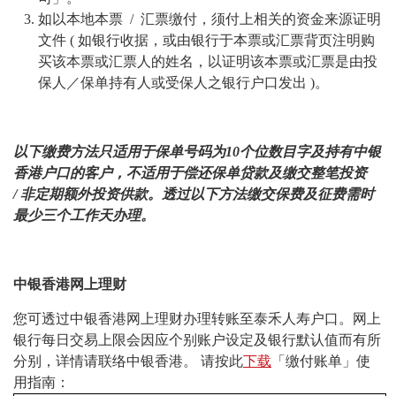
如以本地本票 / 汇票缴付，须付上相关的资金来源证明
文件 ( 如银行收据，或由银行于本票或汇票背页注明购
买该本票或汇票人的姓名，以证明该本票或汇票是由投
保人／保单持有人或受保人之银行户口发出 )。
以下缴费方法只适用于保单号码为
10
个位数目字及持有中银
香港户口的客户，不适用于偿还保单贷款及缴交整笔投资
/
非定期额外投资供款。透过以下方法缴交保费及征费需时
最少三个工作天办理。
中银香港网上理财
您可透过中银香港网上理财办理转账至泰禾人寿户口。网上
银行每日交易上限会因应个别账户设定及银行默认值而有所
分别，详情请联络中银香港。 请按此
下载
「缴付账单」使
用指南：