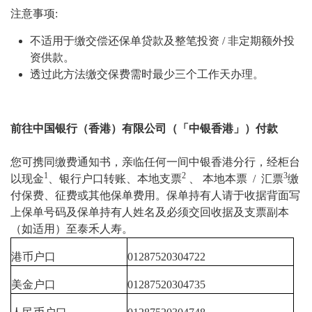
注意事项:
不适用于缴交偿还保单贷款及整笔投资 / 非定期额外投
资供款。
透过此方法缴交保费需时最少三个工作天办理。
前往中国银行（香港）有限公司（「中银香港」）付款
您可携同缴费通知书，亲临任何一间中银香港分行，经柜台
1
2
3
以现金
、银行户口转账、本地支票
、 本地本票 / 汇票
缴
付保费、征费或其他保单费用。保单持有人请于收据背面写
上保单号码及保单持有人姓名及必须交回收据及支票副本
（如适用）至泰禾人寿。
港币户口
01287520304722
美金户口
01287520304735