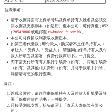
人民币户口
01287520304748
注意事项：
请于收据背面写上保单号码及保单持有人姓名及必须交
回收据及支票副本（如适用）至本公司，可传真至 ( 852
)
2854 9806
或电邮至
cs@tahoelife.com.hk
。
本公司将保留权利索取收据正本。
如第三者代缴款 ( 即付款人 / 购买者不是保单持有人 /
承让人 / 受保人 / 受益人 )，请连同由保单持有人及付
款人所填妥及签署「保费付款声明书」一并提交。
阁下需支付所有有关银行手续费（如有）、两地手续费
（如有）及其他相关费用（如有）并将于款项中扣除，
详情请与您的银行查询。
备注 :
以现金缴付，请连同由保单持有人及付款人所填妥及签
署「保费付款声明书」一并提交。
只接受划线支票，抬头请写上「泰禾人寿保险有限公
司」。