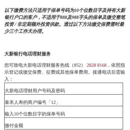
以下缴费方法只适用于保单号码为
10
个位数目字及持有大新
银行户口的客户，不适用于
888
及
988
字头的保单及缴交整笔
投资
/
非定期额外投资供款。透过以下方法缴交保费需时最
少三个工作天办理。
大新银行电话理财服务
您可致电大新电话理财服务热线（852）
2828 8168
，依照指
示登记或缴交保费、征费或其他保单费用。接通电话后需输
入：
大新电话理财用户号码及密码
泰禾人寿的商户编号「12」
输入10个位数目字的保单号码
缴付金额