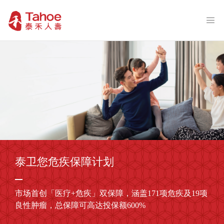
泰卫您危疾保障计划
市场首创「医疗+危疾」双保障，涵盖171项危疾及19项
良性肿瘤，总保障可高达投保额600%