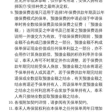
意见并非临床诊断，仅作参考用途，受保人拥有选
择医疗/安排种类之最终决定权。
预缴保费选项只适用于选择5年保费供款年期及以年
缴保费模式的保单。预缴保费的申请必须于申请保
单时将全数续保保费及续保保费之征费（「预缴金
额」）连同填妥之申请书及已签署之预缴保费选择
说明一并缴交方为有效。于续保保费到期前，预缴
金额不会构成已缴保费之一部分。预缴金额不构成
保单保证现金价值或任何保单利益之一部分，亦不
会用作计算身故赔偿。预缴金额的积存利率并非保
证，泰禾人寿可不时厘定并作出调整。若于保费供
款年期完结前受保人身故，预缴金额之结余将退还
予保单持有人或其遗产。若于保费供款年期完结前
退保或全数提取预缴金额之结余，有关预缴金额之
结余将退还予保单持有人，而该保单年度预缴金额
之结余之任何利息将不会发放予保单持有人。泰禾
人寿只接纳全数提取预缴金额之结余。
各项附加契约详情，请参阅有关保单契约。
泰禾人寿保留权利在本保单之任何保单周年日增加