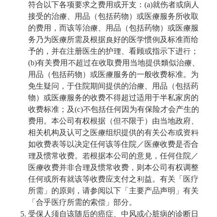
符合以下各项要求之费用或开支：(a)就伤者或病人
接受的治療、用品（包括药物）或医療服务所收取
的费用，而该等治療、用品（包括药物）或医療服
务乃为医療所需及根据良好的医学惯例及标准而给
予的，并在注册医生的护理、看顾或指示下进行；
(b)有关费用不超过在收取费用当地提供類似治療、
用品（包括药物）或医療服务的一般收费标准。为
免生疑问，于住院期间提供的治療、用品（包括药
物）或医療服务的收费不得超过适用于半私家房的
收费标准；及(c)不包括任何因为有保险才会产生的
费用。本公司有权根据（但不限于）由当地政府、
相关机构及认可之医療组织提供的有关公布或资料
如收费表等以决定任何该等住院／医療收费是否合
理及惯常收费。若根据本公司的意見，任何住院／
医療收费并非合理及惯常收费，则本公司有权调整
任何或所有就该等收费应支付之利益。有关「医疗
所需」的原则，请参阅以下「主要产品声明」有关
「合乎医疗所需的索偿」部分。
受保人须自该随后的癌症、中风或心脏病的诊断日