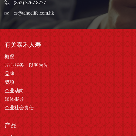
(852) 3767 8777
cs@tahoelife.com.hk
有关泰禾人寿
概况
匠心服务 以客为先
品牌
奬項
企业动向
媒体报导
企业社会责任
产品