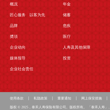
概况
年金
匠心服务 以客为先
储蓄
品牌
危疾
奬項
医疗
企业动向
人寿及其他保障
媒体报导
投资
企业社会责任
使用条款
私隐政策
重要通知
网上保安措施
版权 © 2025，泰禾人寿保险有限公司。版权所有。 「泰禾人