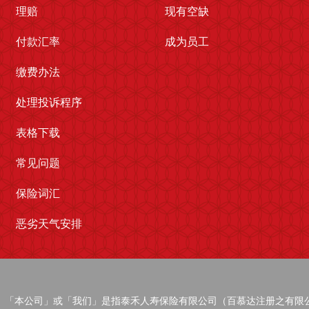
理赔
现有空缺
付款汇率
成为员工
缴费办法
处理投诉程序
表格下载
常见问题
保险词汇
恶劣天气安排
寿」、「本公司」或「我们」是指泰禾人寿保险有限公司（百慕达注册之有限