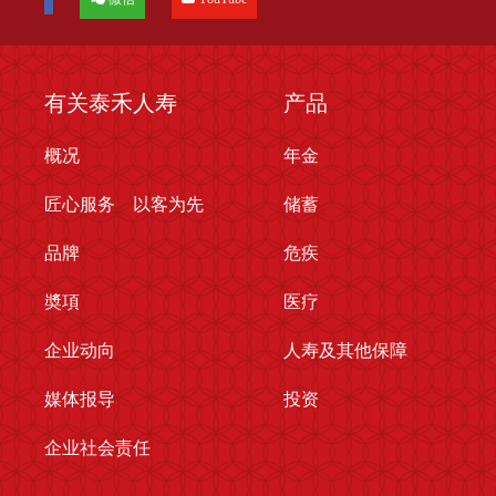
有关泰禾人寿
产品
概况
年金
匠心服务 以客为先
储蓄
品牌
危疾
奬項
医疗
企业动向
人寿及其他保障
媒体报导
投资
企业社会责任