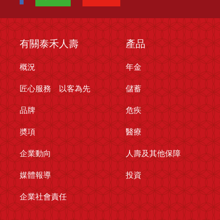
有關泰禾人壽
產品
概況
年金
匠心服務 以客為先
儲蓄
品牌
危疾
奬項
醫療
企業動向
人壽及其他保障
媒體報導
投資
企業社會責任