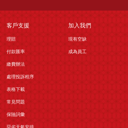
客戶支援
加入我們
理賠
現有空缺
付款匯率
成為員工
繳費辦法
處理投訴程序
表格下載
常見問題
保險詞彙
惡劣天氣安排