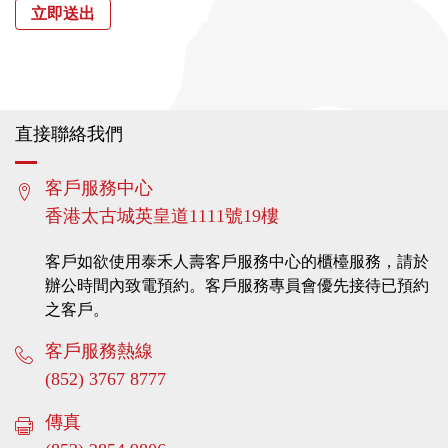
立即送出
請選擇合適的查詢類別
如閣下是泰禾人壽的客戶，請提供保單號碼
直接聯絡我們
請提供您的保單號碼
請提供正確的保單號碼
客戶服務中心
請提供正確的保單號碼
香港太古城英皇道1111號19樓
請選擇合適稱謂
客戶如欲使用泰禾人壽客戶服務中心的櫃檯服務，請於
請提供您的姓名
辦公時間內致電預約。客戶服務專員會優先接待已預約
姓名不應包含數字
之客戶。
姓名不應包含數字
客戶服務熱線
請提供您的區碼
(852) 3767 8777
請提供正確的區碼
傳真
請提供正確的區碼