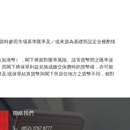
據當時參照市場基準匯率及／或來源為基礎而設定全權酌情
（如港幣），閣下將面對匯率風險。該等貨幣間之匯率波
；而閣下將保單利益兌換成繳交保費時的貨幣後，亦可能
幣及/或保單結算貨幣與閣下所居住地方之貨幣不同，相對
聯絡我們
(852) 3767 8777