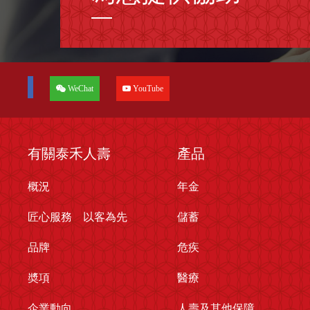
WeChat
YouTube
有關泰禾人壽
產品
概況
年金
匠心服務 以客為先
儲蓄
品牌
危疾
奬項
醫療
企業動向
人壽及其他保障