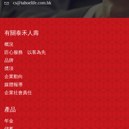
cs@tahoelife.com.hk
有關泰禾人壽
概況
匠心服務 以客為先
品牌
奬項
企業動向
媒體報導
企業社會責任
產品
年金
儲蓄