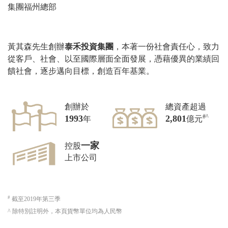
集團福州總部
黃其森先生創辦
泰禾投資集團
，本著一份社會責任心，致力
從客戶、社會、以至國際層面全面發展，憑藉優異的業績回
饋社會，逐步邁向目標，創造百年基業。
創辦於
總資產超過
#^
1993
2,801
年
億元
一家
控股
上市公司
#
截至2019年第三季
^ 除特別註明外，本頁貨幣單位均為人民幣