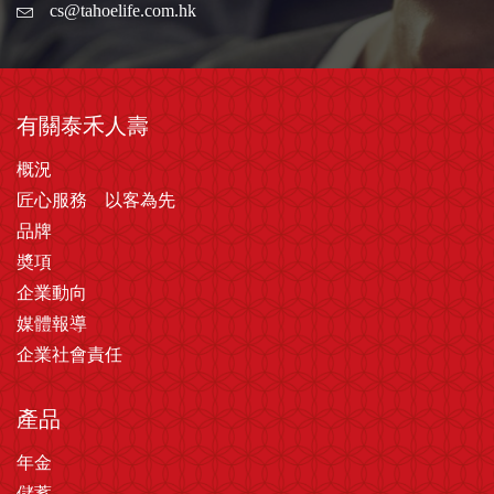
cs@tahoelife.com.hk
有關泰禾人壽
概況
匠心服務 以客為先
品牌
奬項
企業動向
媒體報導
企業社會責任
產品
年金
儲蓄