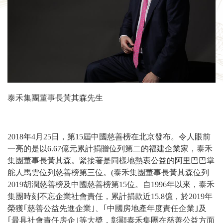
泰禾集團董事長黃其森先生
2018年4月25日，第15屆中國慈善榜在北京發布。令人眼前
一亮的是以6.67億元累計捐贈位列第二的福建企業家，泰禾
集團董事長黃其森。緊接著是同樣地熱衷公益的阿里巴巴掌
舵人馬雲位列慈善榜第三位。(泰禾集團董事長黃其森位列
2019胡潤慈善榜及中國慈善榜第15位。自1996年以來，泰禾
集團時刻不忘企業社會責任，累計捐款近15.8億，於2019年
榮獲｢慈善公益先進企業｣、｢中國房地產年度責任企業｣及
｢最具社會責任房企｣等大奬，彰顯泰禾集團在慈善公益方面