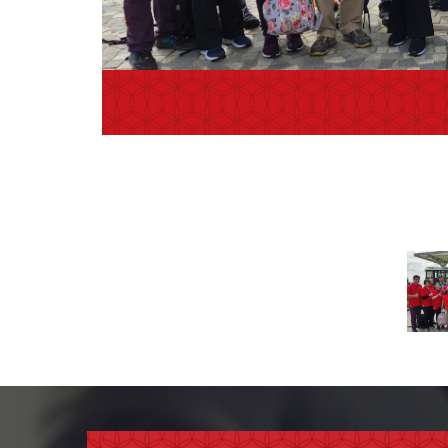
1
/
9