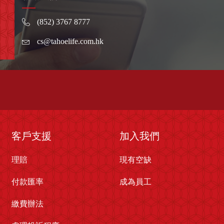
(852) 3767 8777
cs@tahoelife.com.hk
客戶支援
加入我們
理賠
現有空缺
付款匯率
成為員工
繳費辦法