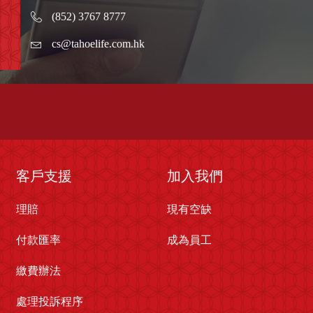
(852) 3767 8777
cs@tahoelife.com.hk
客戶支援
加入我們
理賠
現有空缺
付款匯率
成為員工
繳費辦法
處理投訴程序