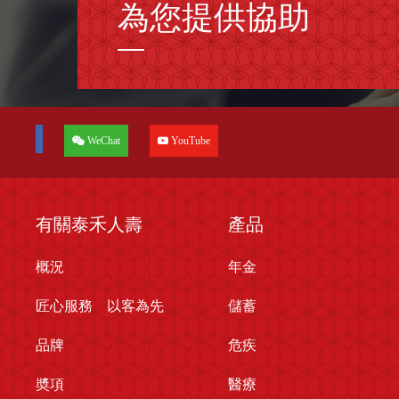
為您提供協助
WeChat
YouTube
有關泰禾人壽
產品
概況
年金
匠心服務 以客為先
儲蓄
品牌
危疾
奬項
醫療