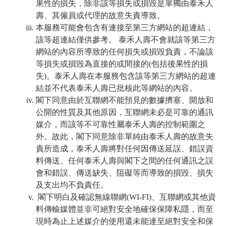
果性的損失，除非該等損失或損毀是單獨由泰禾人
壽、其僱員或代理的故意失責導致。
本服務可能會包含有連接至第三方網站的超連結，
該等超連結僅供參考。 泰禾人壽不會就該等第三方
網站的內容所導致的任何損失或損毀負責，不論該
等損失或損毀為直接的或間接的(包括後果性的損
失)。泰禾人壽在本服務包含該等第三方網站的超連
結並不代表泰禾人壽已批核此等網站的內容。
閣下同意由於互聯網不能預見的數據擠塞、開放和
公開的性質及其他原因，互聯網未必是可靠的通訊
媒介，而該等不可靠性屬泰禾人壽的控制範圍之
外。故此，閣下同意除非單純由泰禾人壽的故意失
責所造成，泰禾人壽將對任何因傳送延誤、錯誤資
料傳送、任何泰禾人壽與閣下之間的任何通訊之誤
會和錯誤、傳送缺失、阻礙等而導致的損毀、損失
及支出均不負責任。
閣下明白及確認無線聯網(WI-FI)、互聯網或其他資
料傳輸媒體並非可絕對安全地確保保障私隱，而至
現時為止上述媒介的使用還未能達至絕對安全和保