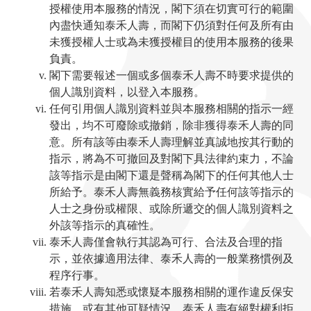
授權使用本服務的情況，閣下須在切實可行的範圍
內盡快通知泰禾人壽，而閣下仍須對任何及所有由
未獲授權人士或為未獲授權目的使用本服務的後果
負責。
閣下需要報述一個或多個泰禾人壽不時要求提供的
個人識別資料，以登入本服務。
任何引用個人識別資料並與本服務相關的指示一經
發出，均不可廢除或撤銷，除非獲得泰禾人壽的同
意。所有該等由泰禾人壽理解並真誠地按其行動的
指示，將為不可撤回及對閣下具法律約束力，不論
該等指示是由閣下還是聲稱為閣下的任何其他人士
所給予。泰禾人壽無義務核實給予任何該等指示的
人士之身份或權限、或除所遞交的個人識別資料之
外該等指示的真確性。
泰禾人壽僅會執行其認為可行、合法及合理的指
示，並依據適用法律、泰禾人壽的一般業務慣例及
程序行事。
若泰禾人壽知悉或懷疑本服務相關的運作違反保安
措施，或有其他可疑情況，泰禾人壽有絕對權利拒