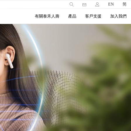
EN
简
有關泰禾人壽
產品
客戶支援
加入我們