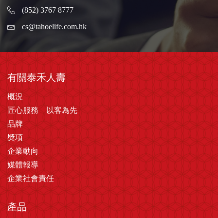
(852) 3767 8777
cs@tahoelife.com.hk
有關泰禾人壽
概況
匠心服務 以客為先
品牌
奬項
企業動向
媒體報導
企業社會責任
產品