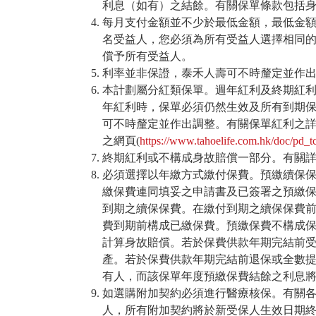
利息（如有）之結餘。有關保單條款包括
每月支付金額並不少於最低金額，最低金
名受益人，您必須為所有受益人選擇相同
償予所有受益人。
利率並非保證，泰禾人壽可不時釐定並作
本計劃屬分紅類保單。週年紅利及終期紅
年紅利時，保單必須仍然生效及所有到期
可不時釐定並作出調整。有關保單紅利之
之網頁(
https://www.tahoelife.com.hk/doc/pd_t
終期紅利或不構成身故賠償一部分。有關
必須選擇以年繳方式繳付保費。預繳續保
繳保費連同填妥之申請書及已簽署之預繳
到期之續保保費。在繳付到期之續保保費
費到期前構成已繳保費。預繳保費不構成
計算身故賠償。若於保費供款年期完結前
產。若於保費供款年期完結前退保或全數
有人，而該保單年度預繳保費結餘之利息
如選購附加契約必須進行醫療核保。有關
人，所有附加契約將於新受保人生效日期