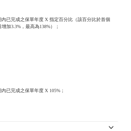
期內已完成之保單年度 X 指定百分比（該百分比於首個
加3.3%，最高為138%）；
內已完成之保單年度 X 105%；