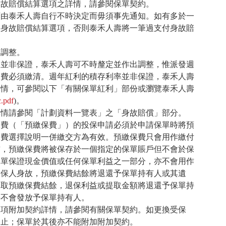
身故賠償結算選項之詳情，請參閱保單契約。
額由泰禾人壽自行不時決定而毋須事先通知。如有多於一
的身故賠償結算選項，否則泰禾人壽將一筆過支付身故賠
出調整。
利並非保證，泰禾人壽可不時釐定並作出調整，惟派發週
保費必須繳清。週年紅利的積存利率並非保證，泰禾人壽
詳情，可參閱以下「有關保單紅利」部份或瀏覽泰禾人壽
c.pdf
)。
詳情請參閱「計劃資料一覽表」之「身故賠償」部分。
保費（「預繳保費」）的投保申請必須於申請保單時將預
保費選擇說明一併繳交方為有效。預繳保費只會用作繳付
前，預繳保費將被保存於一個指定的保單賬戶但不會於保
保單保證現金價值或任何保單利益之一部分，亦不會用作
受保人身故，預繳保費結餘將退還予保單持有人或其遺
提取預繳保費結餘，退保利益或提取金額將退還予保單持
將不會發放予保單持有人。
各項附加契約詳情，請參閱有關保單契約。如更換受保
終止；保單於其後亦不能附加附加契約。